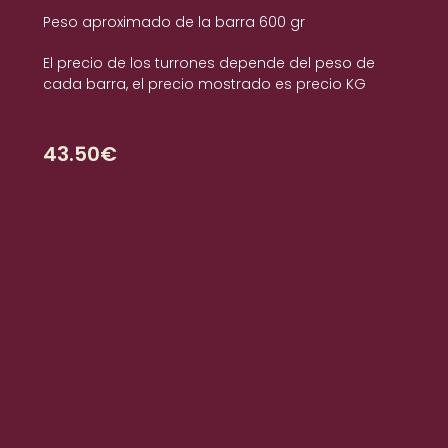
Pasteles con forma de números
Peso aproximado de la barra 600 gr
El precio de los turrones depende del peso de
Bandejas desayunos y meriendas
cada barra, el precio mostrado es precio KG
Brazos de gitano
43.50
€
Bandas de hojaldre
Catering
Video
Envíanos un mensaje
Política de Privacidad