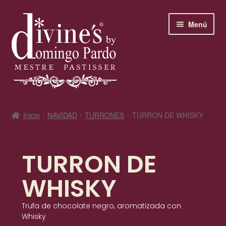
contenido
Menú
Bienvenidos a divine’s
Inicio
NAVIDAD
TURRONES
TURRON DE WHISKY
SAN JUAN
TURRON DE
Horario
WHISKY
El maestro pastelero
Trufa de chocolate negro, aromatizada con
Los clásicos de divine’s
Whisky