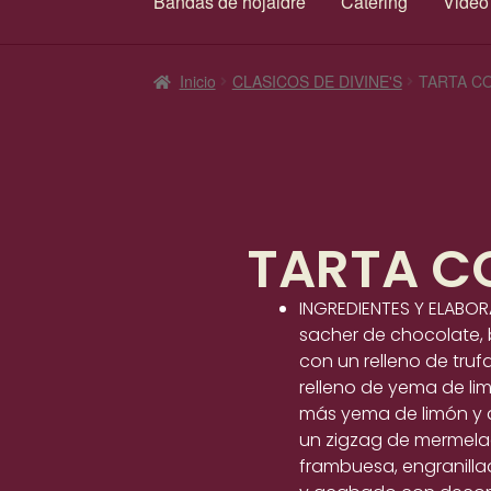
Bandas de hojaldre
Catering
Video
Inicio
CLASICOS DE DIVINE'S
TARTA C
TARTA C
INGREDIENTES Y ELABO
sacher de chocolate,
con un relleno de truf
relleno de yema de lim
más yema de limón y
un zigzag de mermel
frambuesa, engranill