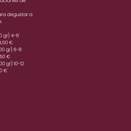
aciones de
ara degustar a
.
0 gr) 4-6
9,50 €
00 gr) 6-8
,50 €
00 gr) 10-12
0 €