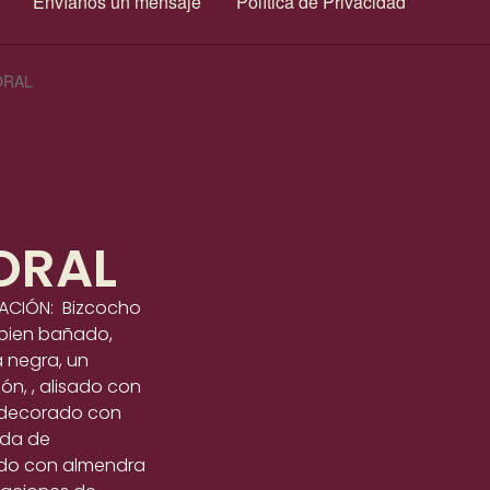
Envíanos un mensaje
Política de Privacidad
ORAL
ORAL
RACIÓN: Bizcocho
 bien bañado,
a negra, un
ón, , alisado con
 decorado con
ada de
ado con almendra