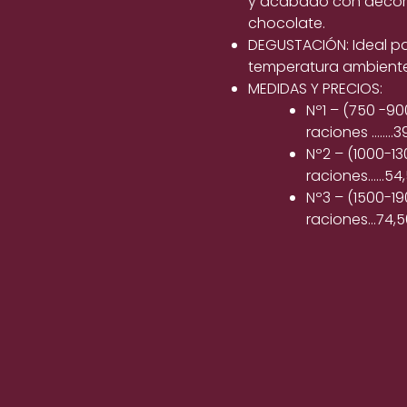
y acabado con decor
chocolate.
DEGUSTACIÓN: Ideal p
temperatura ambiente
MEDIDAS Y PRECIOS:
Nº1 – (750 -90
raciones ……..3
Nº2 – (1000-13
raciones……54
Nº3 – (1500-19
raciones…74,5