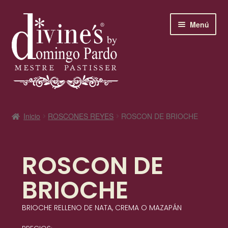
contenido
Menú
Bienvenidos a divine’s
Inicio
ROSCONES REYES
ROSCON DE BRIOCHE
SAN JUAN
ROSCON DE
Horario
BRIOCHE
El maestro pastelero
BRIOCHE RELLENO DE NATA, CREMA O MAZAPÁN
Los clásicos de divine’s