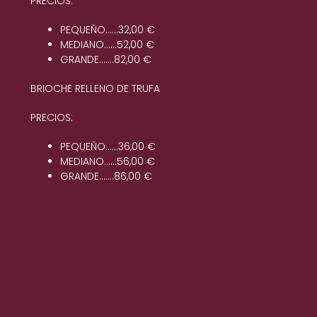
PRECIOS:
Pasteles con forma de números
PEQUEÑO……32,00 €
MEDIANO……52,00 €
Bandejas desayunos y meriendas
GRANDE…….82,00 €
Brazos de gitano
BRIOCHE RELLENO DE TRUFA
PRECIOS:
Bandas de hojaldre
PEQUEÑO……36,00 €
MEDIANO……56,00 €
Catering
GRANDE…….86,00 €
Video
Envíanos un mensaje
Política de Privacidad