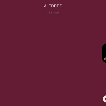
AJEDREZ
155.00
€