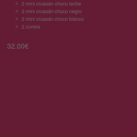
2 mini cruasán choco leche
2 mini cruasán choco negro
Pasteles con forma de números
2 mini cruasán choco blanco
2 zumos
Bandejas desayunos y meriendas
32.00
€
Brazos de gitano
Bandas de hojaldre
Catering
Video
Envíanos un mensaje
Política de Privacidad