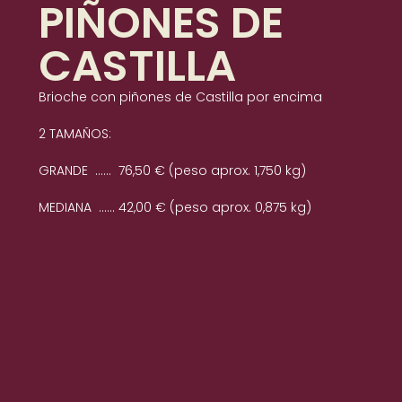
PIÑONES DE
Pasteles con forma de números
CASTILLA
Bandejas desayunos y meriendas
Brioche con piñones de Castilla por encima
2 TAMAÑOS:
Brazos de gitano
GRANDE …… 76,50 € (peso aprox. 1,750 kg)
Bandas de hojaldre
MEDIANA …… 42,00 € (peso aprox. 0,875 kg)
Catering
Video
Envíanos un mensaje
Política de Privacidad