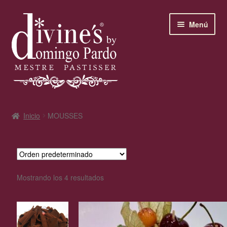
contenido
Menú
Bienvenidos a divine’s
Inicio
MOUSSES
SAN JUAN
Horario
Mostrando los 4 resultados
El maestro pastelero
Los clásicos de divine’s