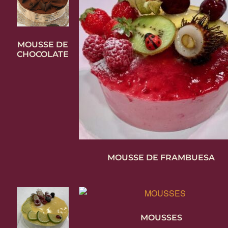
Pasteles con forma de números
Bandejas desayunos y meriendas
MOUSSE DE
CHOCOLATE
Brazos de gitano
Bandas de hojaldre
Catering
Video
MOUSSE DE FRAMBUESA
Envíanos un mensaje
Política de Privacidad
MOUSSES